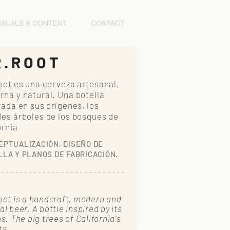
ISUALS & CONTENT
CONTACT
R.ROOT
oot es una cerveza artesanal,
na y natural. Una botella
rada en sus orígenes, los
es árboles de los bosques de
ornia
EPTUALIZACIÓN, DISEÑO DE
LA Y PLANOS DE FABRICACIÓN.
 - - - - - - - - - - - - - - - - - - - - - - - - - - -
oot is a handcraft, modern and
al beer. A bottle inspired by its
ns. The big trees of California's
ts.