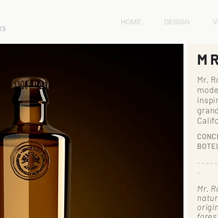
HOME
DESIGN
V
M
Mr. R
moder
inspi
grand
Calif
CONC
BOTEL
- - - - -
-
Mr. R
natur
origi
fores